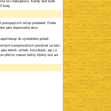
 Brna na Chaloupkovu. Každý úkol bude
0 body.
 postupujících určuje pořadatel. Finále
aném jako doprovodná akce
 započítávají do výsledného pořadí.
náročných kompenzačních pomůcek na bázi
ko lektoři, učitelé, konzultanti, atp.) a
ni přečíst zrakem běžný tištěný text ani