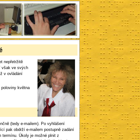
é
t nepřetržitě
7 však ve svých
ěž v ovládání
 poloviny května
denčně (tedy e-mailem). Po vyhlášení
ěžící pak obdrží e-mailem postupně zadání
 termínu. Úkoly je možné plnit z