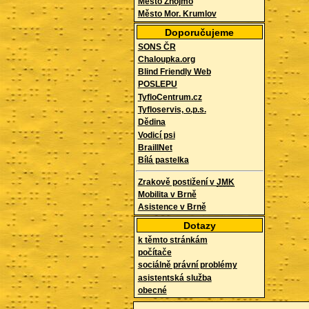
Město Znojmo
Město Mor. Krumlov
Doporučujeme
SONS ČR
Chaloupka.org
Blind Friendly Web
POSLEPU
TyfloCentrum.cz
Tyfloservis, o.p.s.
Dědina
Vodicí psi
BraillNet
Bílá pastelka
Zrakově postižení v
JMK
Mobilita v Brně
Asistence v Brně
Dotazy
k těmto stránkám
počítače
sociálně právní problémy
asistentská služba
obecné