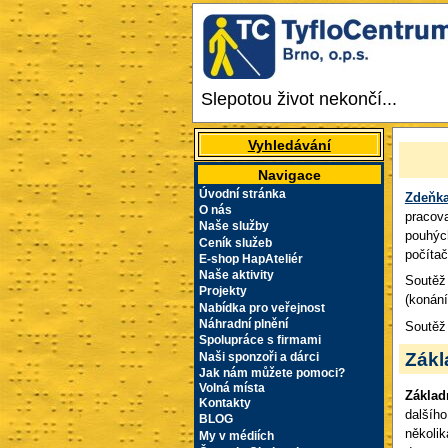
Slepotou život nekončí...
Vyhledávání
Navigace
Úvodní stránka
Zdeňka
O nás
pracova
Naše služby
pouhých
Ceník služeb
počíta
E-shop HapAteliér
Naše aktivity
Soutěž 
Projekty
(konán
Nabídka pro veřejnost
Náhradní plnění
Soutěž
Spolupráce s firmami
Zákl
Naši sponzoři a dárci
Jak nám můžete pomoci?
Volná místa
Základ
Kontakty
dalšího
BLOG
několik
My v médiích