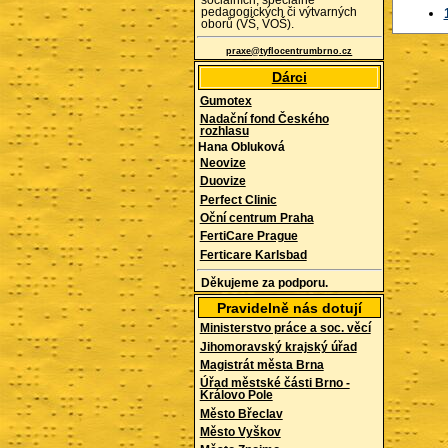
sociálních, speciálně
pedagogických či výtvarných
oborů (VŠ, VOŠ).
praxe@tyflocentrumbrno.cz
Dárci
Gumotex
Nadační fond Českého
rozhlasu
Hana Obluková
Neovize
Duovize
Perfect Clinic
Oční centrum Praha
FertiCare Prague
Ferticare Karlsbad
Děkujeme za podporu.
Pravidelně nás dotují
Ministerstvo práce a soc. věcí
Jihomoravský krajský úřad
Magistrát města Brna
Úřad městské části Brno -
Královo Pole
Město Břeclav
Město Vyškov