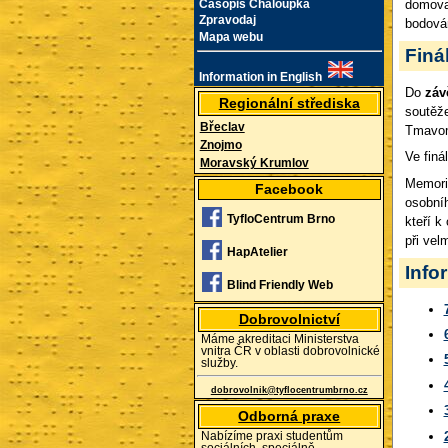
domova,
Časopis Chaloupka
Zpravodaj
bodován
Mapa webu
Finá
Information in English
Do
záv
Regionální střediska
soutěže
Břeclav
Tmavomo
Znojmo
Ve finá
Moravský Krumlov
Memori
Facebook
osobníh
TyfloCentrum Brno
kteří k
při vel
HapAtelier
Info
Blind Friendly Web
Dobrovolnictví
Máme akreditaci Ministerstva
vnitra ČR v oblasti dobrovolnické
služby.
dobrovolnik@tyflocentrumbrno.cz
Odborná praxe
Nabízíme praxi studentům