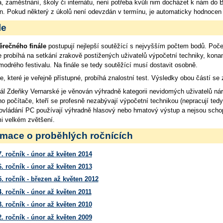
 zaměstnání, školy či internátu, není potřeba kvůli nim docházet k nám do
. Pokud některý z úkolů není odevzdán v termínu, je automaticky hodnocen 
le
ěrečného finále
postupují nejlepší soutěžící s nejvyšším počtem bodů. Počet
 probíhá na setkání zrakově postižených uživatelů výpočetní techniky, kon
drého festivalu. Na finále se tedy soutěžící musí dostavit osobně.
le, které je veřejně přístupné, probíhá znalostní test. Výsledky obou částí se
ál Zdeňky Vernarské je věnován výhradně kategorii nevidomých uživatelů 
o počítače, kteří se profesně nezabývají výpočetní technikou (nepracují tedy ja
 ovládání PC používají výhradně hlasový nebo hmatový výstup a nejsou schop
mi velkém zvětšení.
rmace o proběhlých ročnících
7. ročník - únor až květen 2014
6. ročník - únor až květen 2013
5. ročník - březen až květen 2012
4. ročník - únor až květen 2011
3. ročník - únor až květen 2010
2. ročník - únor až květen 2009