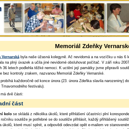
Memoriál Zdeňky Vernarsk
 Vernarská
byla naše úžasná kolegyně. Ač nevidomá a na vozíčku u nás 6 le
la na plný úvazek a učila jiné nevidomé obsluhovat počítač. V září roku 200
 36 letech podlehla těžké nemoci. K uctění její památky jsme připravili sout
če bez kontroly zrakem, nazvanou Memoriál Zdeňky Vernarské.
probíhá každoročně od konce února (23. února Zdeňka slavila narozeniny) do
í Tmavomodrého festivalu).
 má dvě části:
adní část
ní kolo
se skládá z několika úkolů, které přihlášení účastníci plní korespon
 ročníku soutěže je potřebné se do soutěže přihlásit, každý přihlášený sout
a úkolů, které musí splnit, a odpovědi odevzdat opět e-mailem ve stanoveném