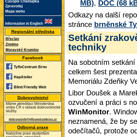
MB)
,
DOC (68 kB
Časopis Chaloupka
Zpravodaj
Mapa webu
Odkazy na další rep
stránce
brněnské Ty
Information in English
Regionální střediska
Setkání zrakov
Břeclav
techniky
Znojmo
Moravský Krumlov
Facebook
Na sobotním setkání 
TyfloCentrum Brno
celkem šest prezenta
HapAtelier
Memoriálu Zdeňky Ve
Blind Friendly Web
Libor Doušek a Mare
Dobrovolnictví
ozvučení a práci s
Máme akreditaci Ministerstva
vnitra ČR v oblasti dobrovolnické
WinMonitor
. Window
služby.
neznamená, že by se 
dobrovolnik@tyflocentrumbrno.cz
Odborná praxe
odečítačů, protože o
Nabízíme praxi studentům