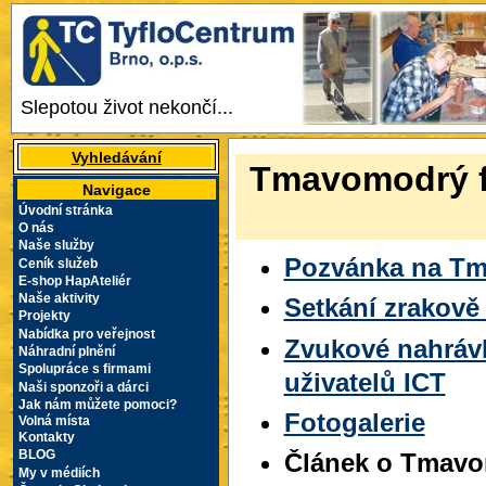
Slepotou život nekončí...
Vyhledávání
Tmavomodrý fes
Navigace
Úvodní stránka
O nás
Naše služby
Pozvánka na Tm
Ceník služeb
E-shop HapAteliér
Naše aktivity
Setkání zrakově
Projekty
Nabídka pro veřejnost
Zvukové nahrávk
Náhradní plnění
Spolupráce s firmami
uživatelů ICT
Naši sponzoři a dárci
Jak nám můžete pomoci?
Fotogalerie
Volná místa
Kontakty
Článek o Tmavom
BLOG
My v médiích