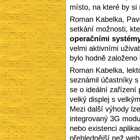
místo, na které by si
Roman Kabelka, Pavel
setkání možnosti, kt
operačními systém
velmi aktivními uživat
bylo hodně založeno 
Roman Kabelka, lekt
seznámil účastníky 
se o ideální zařízen
velký displej s velkým
Mezi další výhody lz
integrovaný 3G modul 
nebo existenci aplik
přehlednější než web