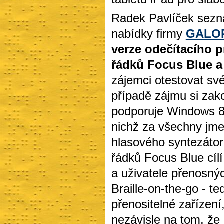
Radek Pavlíček sezná
nabídky firmy
GALOP
verze odečítacího 
řádků Focus Blue a 
zájemci otestovat sv
případě zájmu si zako
podporuje Windows 8 
nichž za všechny jme
hlasového syntezátoru
řádků Focus Blue cílí
a uživatele přenosný
Braille-on-the-go - t
přenositelné zařízení
nezávisle na tom, že 