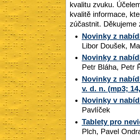
kvalitu zvuku. Účele
kvalitě informace, kte
zúčastnit. Děkujeme 
Novinky z nabídk
Libor Doušek, Ma
Novinky z nabídk
Petr Bláha, Petr
Novinky z nabíd
v. d. n. (mp3; 1
Novinky v nabíd
Pavlíček
Tablety pro nev
Plch, Pavel Ondr