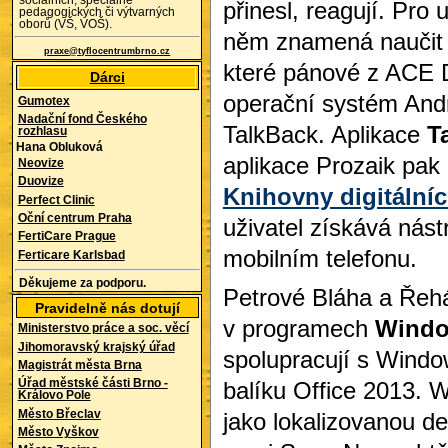
sociálních, speciálně
přinesl, reagují. Pro
pedagogických či výtvarných
oborů (VŠ, VOŠ).
něm znamená naučit 
praxe@tyflocentrumbrno.cz
které pánové z ACE De
Dárci
operační systém Andr
Gumotex
Nadační fond Českého
TalkBack. Aplikace
T
rozhlasu
Hana Obluková
aplikace Prozaik pak
Neovize
Duovize
Knihovny digitáln
Perfect Clinic
Oční centrum Praha
uživatel získává nást
FertiCare Prague
mobilním telefonu.
Ferticare Karlsbad
Děkujeme za podporu.
Petrové Bláha a Řeh
Pravidelně nás dotují
v programech
Windo
Ministerstvo práce a soc. věcí
Jihomoravský krajský úřad
spolupracují s Windo
Magistrát města Brna
balíku Office 2013. 
Úřad městské části Brno -
Královo Pole
Město Břeclav
jako lokalizovanou d
Město Vyškov