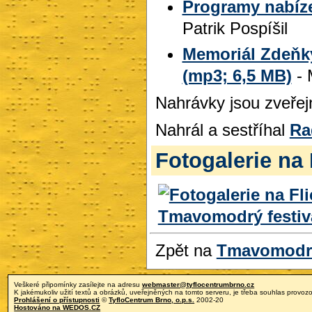
Programy nabíze
Patrik Pospíšil
Memoriál Zdeňky
(mp3; 6,5 MB)
- 
Nahrávky jsou zveře
Nahrál a sestříhal
Ra
Fotogalerie na 
Zpět na
Tmavomodré
Veškeré připomínky zasílejte na adresu
webmaster@tyflocentrumbrno.cz
K jakémukoliv užití textů a obrázků, uveřejněných na tomto serveru, je třeba souhlas provozo
Prohlášení o přístupnosti
©
TyfloCentrum Brno, o.p.s.
2002-20
Hostováno na WEDOS.CZ