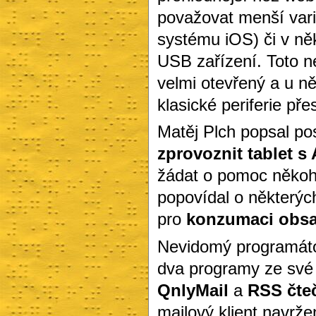
považovat menší vari
systému iOS) či v ně
USB zařízení. Toto n
velmi otevřený a u ně
klasické periferie př
Matěj Plch popsal po
zprovoznit tablet 
žádat o pomoc někoho
popovídal o některých
pro
konzumaci obs
Nevidomý programát
dva programy ze své 
QnlyMail
a
RSS čte
mailový klient navrž