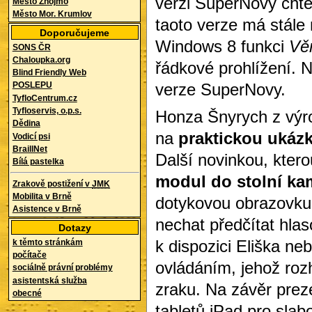
verzi SuperNovy chtěl
Město Znojmo
Město Mor. Krumlov
taoto verze má stále
Doporučujeme
Windows 8 funkci
Vě
SONS ČR
Chaloupka.org
řádkové prohlížení. N
Blind Friendly Web
verze SuperNovy.
POSLEPU
TyfloCentrum.cz
Tyfloservis, o.p.s.
Honza Šnyrych z výr
Dědina
na
praktickou ukáz
Vodicí psi
BraillNet
Další novinkou, ktero
Bílá pastelka
modul do stolní ka
Zrakově postižení v
JMK
Mobilita v Brně
dotykovou obrazovku 
Asistence v Brně
nechat předčítat hla
Dotazy
k dispozici Eliška n
k těmto stránkám
počítače
ovládáním, jehož rozh
sociálně právní problémy
asistentská služba
zraku. Na závěr preze
obecné
tabletů iPad pro slab