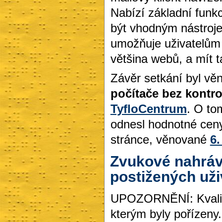
Nabízí základní funkc
být vhodným nástroj
umožňuje uživatelům 
většina webů, a mít 
Závěr setkání byl v
počítače bez kontr
TyfloCentrum
. O to
odnesl hodnotné cen
stránce, věnované
6
Zvukové nahráv
postižených uži
UPOZORNĚNÍ: Kvalita
kterým byly pořízeny