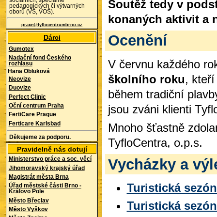
sociálních, speciálně
Soutěž tedy v pods
pedagogických či výtvarných
oborů (VŠ, VOŠ).
konaných aktivit a 
praxe@tyflocentrumbrno.cz
Ocenění
Dárci
Gumotex
Nadační fond Českého
V červnu každého rok
rozhlasu
Hana Obluková
školního roku
, kteř
Neovize
Duovize
během tradiční plavb
Perfect Clinic
jsou zváni klienti Tyf
Oční centrum Praha
FertiCare Prague
Ferticare Karlsbad
Mnoho šťastně zdolan
Děkujeme za podporu.
TyfloCentra, o.p.s.
Pravidelně nás dotují
Vycházky a výle
Ministerstvo práce a soc. věcí
Jihomoravský krajský úřad
Magistrát města Brna
Turistická sezó
Úřad městské části Brno -
Královo Pole
Město Břeclav
Turistická sezó
Město Vyškov