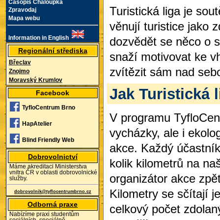
Časopis Chaloupka
Turistická liga je sout
Zpravodaj
Mapa webu
věnují turistice jako
Information in English
dozvědět se něco o s
Regionální střediska
snaží motivovat ke v
Břeclav
zvítězit sám nad seb
Znojmo
Moravský Krumlov
Jak Turistická 
Facebook
TyfloCentrum Brno
V programu TyfloCentr
HapAtelier
vycházky, ale i ekol
Blind Friendly Web
akce. Každý účastník
Dobrovolnictví
kolik kilometrů na naš
Máme akreditaci Ministerstva
vnitra ČR v oblasti dobrovolnické
organizátor akce zpět
služby.
Kilometry se sčítají 
dobrovolnik@tyflocentrumbrno.cz
Odborná praxe
celkový počet zdolan
Nabízíme praxi studentům