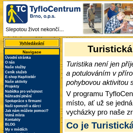
Slepotou život nekončí...
Vyhledávání
Turistická
Navigace
Úvodní stránka
Turistika není jen p
O nás
Naše služby
a potulováním v příro
Ceník služeb
E-shop HapAteliér
pohybovou aktivitou
Naše aktivity
Projekty
Nabídka pro veřejnost
V programu TyfloCentr
Náhradní plnění
místo, ať už se jedná 
Spolupráce s firmami
Naši sponzoři a dárci
vycházky pro naše zr
Jak nám můžete pomoci?
Volná místa
Kontakty
Co je Turistick
BLOG
My v médiích