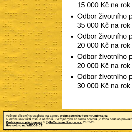
15 000 Kč na rok
Odbor životního p
35 000 Kč na rok
Odbor životního p
20 000 Kč na rok
Odbor životního p
20 000 Kč na rok
Odbor životního p
30 000 Kč na rok
Veškeré připomínky zasílejte na adresu
webmaster@tyflocentrumbrno.cz
K jakémukoliv užití textů a obrázků, uveřejněných na tomto serveru, je třeba souhlas provozo
Prohlášení o přístupnosti
©
TyfloCentrum Brno, o.p.s.
2002-20
Hostováno na WEDOS.CZ